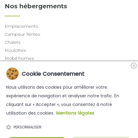
Nos hébergements
Emplacements
Campeur Tentes
Chalets
Roulottes
Mobil-homes
Tentes trappeurs
Cookie Consentement
Dernières actualités
Nous utilisons des cookies pour améliorer votre
expérience de navigation et analyser notre trafic. En
LES CONCERTS DE L'été
cliquant sur « Accepter », vous consentez à notre
les Animations de la semaine
utilisation des cookies.
Mentions légales
Les matinées actives
PERSONNALISER
LES ANIMATIONS AVEC MARGOT